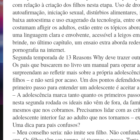
com relação à criação dos filhos nesta etapa. Uso de dr
autoafirmação, iniciação sexual, distúrbios alimentares,
baixa autoestima e uso exagerado da tecnologia, entre 
costumam afligir os adultos, estão entre os tópicos ab
uma linguagem clara e envolvente, acessível a leigos em
brinde, no último capítulo, um ensaio extra aborda rede
pornografia na internet.
Segunda temporada de 13 Reasons Why deve trazer outra
Os pais que buscarem no livro um manual para operar ad
surpreendam ao refletir mais sobre a própria adolescênc
filhos – e não será por acaso. Um dos pontos defendido
primeiro passo para entender um adolescente é aceitar a
– A adolescência marca tanto quanto os primeiros passo
nesta segunda rodada os ideais não vêm de fora, da fam
mesmos que nos cobramos. Precisamos lidar com as crít
adolescente interior faz ao adulto que nos tornamos – e
Uma dica para pais confusos?
– Meu conselho seria: não imite seu filho. Não confunda
sua. Os filhos têm seu tempo, já tivemos o nosso. Tente