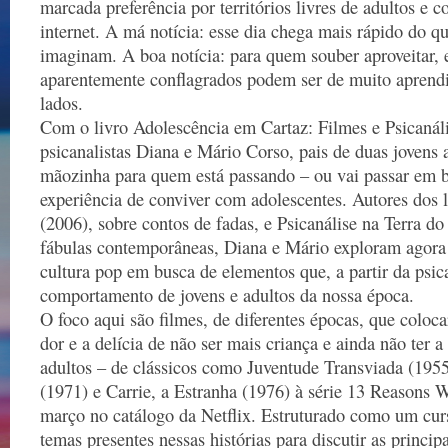
marcada preferência por territórios livres de adultos e
internet. A má notícia: esse dia chega mais rápido do q
imaginam. A boa notícia: para quem souber aproveitar, 
aparentemente conflagrados podem ser de muito aprend
lados.
Com o livro Adolescência em Cartaz: Filmes e Psicanáli
psicanalistas Diana e Mário Corso, pais de duas jovens 
mãozinha para quem está passando – ou vai passar em b
experiência de conviver com adolescentes. Autores dos 
(2006), sobre contos de fadas, e Psicanálise na Terra d
fábulas contemporâneas, Diana e Mário exploram agora 
cultura pop em busca de elementos que, a partir da psic
comportamento de jovens e adultos da nossa época.
O foco aqui são filmes, de diferentes épocas, que colo
dor e a delícia de não ser mais criança e ainda não ter 
adultos – de clássicos como Juventude Transviada (195
(1971) e Carrie, a Estranha (1976) à série 13 Reasons 
março no catálogo da Netflix. Estruturado como um curs
temas presentes nessas histórias para discutir as princip