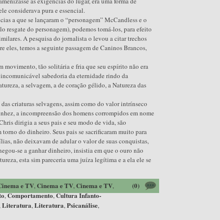
 amenizasse as exigências do lugar, era uma forma de
le considerava pura e essencial.
ncias a que se lançaram o “personagem” McCandless e o
elo resgate do personagem), podemos tomá-los, para efeito
ilares. A pesquisa do jornalista o levou a citar trechos
tre eles, temos a seguinte passagem de Caninos Brancos,
 movimento, tão solitária e fria que seu espírito não era
 incomunicável sabedoria da eternidade rindo da
Natureza, a selvagem, a de coração gélido, a Natureza das
 das criaturas selvagens, assim como do valor intrínseco
uinhez, a incompreensão dos homens corrompidos em nome
Chris dirigia a seus pais e seu modo de vida, são
 torno do dinheiro. Seus pais se sacrificaram muito para
lias, não deixavam de adular o valor de suas conquistas,
negou-se a ganhar dinheiro, insistia em que o ouro não
reza, esta sim pareceria uma juíza legítima e a ela ele se
Cinema e TV
Cinema e TV
Cinema e TV
(0)
,
,
,
to
Comportamento
Cultura Infanto-
,
,
Literatura
Literatura
Psicanálise
,
,
,
,