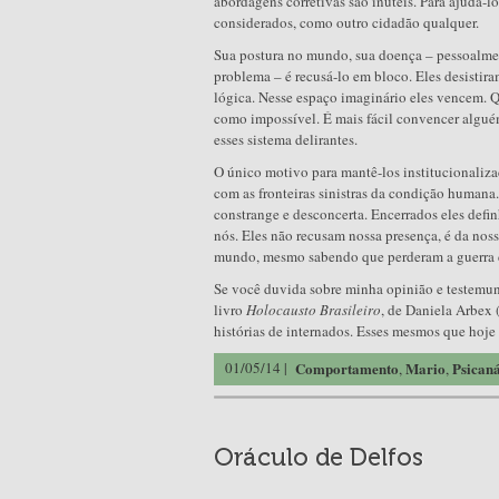
abordagens corretivas são inúteis. Para ajudá-lo
considerados, como outro cidadão qualquer.
Sua postura no mundo, sua doença – pessoalment
problema – é recusá-lo em bloco. Eles desisti
lógica. Nesse espaço imaginário eles vencem. Q
como impossível. É mais fácil convencer algué
esses sistema delirantes.
O único motivo para mantê-los institucionaliza
com as fronteiras sinistras da condição humana.
constrange e desconcerta. Encerrados eles defi
nós. Eles não recusam nossa presença, é da noss
mundo, mesmo sabendo que perderam a guerra d
Se você duvida sobre minha opinião e testemu
livro
Holocausto Brasileiro
, de Daniela Arbex 
histórias de internados. Esses mesmos que hoje 
01/05/14 |
Comportamento
Mario
Psicaná
,
,
Oráculo de Delfos