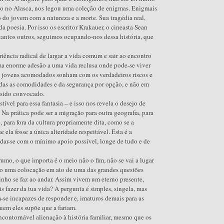
ção no Alasca, nos legou uma coleção de enigmas. Enigmais
o do jovem com a natureza e a morte. Sua tragédia real,
da poesia. Por isso os escritor Krakauer, o cineasta Sean
ntos outros, seguimos ocupando-nos dessa história, que
iência radical de largar a vida comum e sair ao encontro
ma enorme adesão a uma vida reclusa onde pode-se viver
s jovens acomodados sonham com os verdadeiros riscos e
das as comodidades e da segurança por opção, e não em
 sido convocado.
ível para essa fantasia – e isso nos revela o desejo de
a prática pode ser a migração para outra geografia, para
, para fora da cultura propriamente dita, como se a
e ela fosse a única alteridade respeitável. Esta é a
dar-se com o mínimo apoio possível, longe de tudo e de
rumo, o que importa é o meio não o fim, não se vai a lugar
omo uma colocação em ato de uma das grandes questões
inho se faz ao andar. Assim vivem um eterno presente,
 fazer da tua vida? A pergunta é simples, singela, mas
-se incapazes de responder e, imaturos demais para as
em eles supõe que a fariam.
contornável alienação à história familiar, mesmo que os