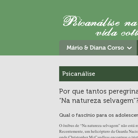
Psicanálise
Por que tantos peregrin
“Na natureza selvagem”
Qual o fascínio para os adolesce
O ônibus de “Na natureza selvagem” não está m
Recentemente, um helicóptero da Guarda Nacio
onde Christopher McCandless encontrou o triste 