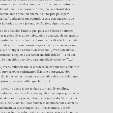
pessoas identificadas com sua história. Foram tantos os
havido inclusive casos de óbito, que as autoridades
foram tantos procurar em meio à inóspita paisagem
cartaz” dedicamos um capítulo a esse personagem, que
s fantasias sobre a juventude. Abaixo, alguns excertos:
mo dos Estados Unidos que, pela sua beleza e natureza
ras regiões. Eles estão habituados à aparição de peregrinos
, oriundo de uma família classe média alta de Annandale,
erto desprezo, como assombrações que insistem em passar
e si e do lugar e assim os descrevem: ‘jovens idealistas,
estimaram a região e acabaram em dificuldade (…) há um
 tão parecidos que são quase um clichê coletivo.’”(…)
al jovens, submetendo-se à rudeza da experiência como rito
al provação, os sofrimentos físicos e a superação dos
são feitas, se justificam na expectativa de consolidar uma
róprios possam acreditar que têm. (…)
trajetória desse rapaz tenha se tornado livro, filme,
rador de identificação entre aqueles que sequer gostam de
esar de seus desejos eremitas, o autonomeado Alex era um
e seus ideais, deixou suas andanças documentadas, além de
undamentava suas crenças. A última aventura, por ser
tiva e o ângulo pelo qual o enxergamos, mas ele foi muito