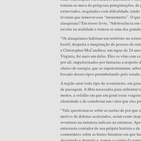
tornara-se meca de perigosas peregrinações, de 
extraviados, resgatados com dificuldade, tendo 
tiveram que remover esse “monumento”. O que 
alasquiana? Em nosso livro, “Adolescência em 
existiu na realidade e tornou-se uma das grande
“Os alasquianos habitam um território no extre
hostil, desperta a imaginação de pessoas de out
e Christopher McCandless, um rapaz de 24 anos
Virginia, foi mais um deles. Eles os vêm com c
por ali, impulsionados por fantasias a respeito d
cheios de energia, que se superestimaram, sub
bocado desses tipos perambulando pelo estado,
A região atrai todo tipo de aventureiro, em ger
de passagem. A fibra necessária para enfrentar t
medos, a solidão em que em geral essas viagens 
identidade e de corroborar um valor que eles p
“Vale questionar-se sobre as razões de por que a 
motivo de debates acalorados, assim como inspi
aventuras na natureza radicais na natureza. Ap
entusiasta contador de sua própria história e d
comentários sobre as fontes literárias em que f
desastrada e dramática, tomou o centro da narra