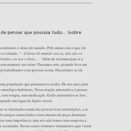
o de pensar que possuía tudo… (sobre
ncontramos o dono do mundo. Pelo menos era o que ele
va estirado. “
– O dono do mundo sou eu, não são os
 alemães, eu sou o dono…”
Além de reclamar para si a
 sonoramente seu reino. Passamos reto, pisando leve em
 já trabalhamos com pessoas assim. Discutimos se ele
 uma população que permanecia oculta. De uns anos para
s mendigos habituais. Nossa reação automática é pensar
a, sem terapia, sem medicação. Estão misturados ao lixo,
upando um lugar de dejeto social.
o se internados numa das poucas boas instituições, e se
s. Os antigos manicômios eram museus de peças humanas
hecer uma impotência, mas nós não temos uma resposta a
ssa sociedade. Nesses casos extremos tratamentos que visem