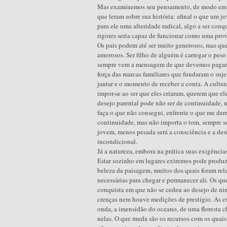
Mas examinemos seu pensamento, de modo em qu
que leram sobre sua história: afinal o que um 
para ele uma alteridade radical, algo a ser conq
rigores seria capaz de funcionar como uma pro
Os pais podem até ser muito generosos, mas qu
amorosos. Ser filho de alguém é carregar o pes
sempre vem a mensagem de que devemos pagar
força das marcas familiares que fundaram o suje
jantar e o momento de receber a conta. A cultura
impor-se ao ser que eles criaram, querem que ele
desejo parental pode não ser de continuidade,
faça o que não consegui, enfrente o que me derr
continuidade, mas não importa o tom, sempre so
jovem, menos pesada será a consciência e a des
incondicional.
Já a natureza, embora na prática suas exigência
Estar sozinho em lugares extremos pode produ
beleza da paisagem, muitos dos quais foram rela
necessárias para chegar e permanecer ali. Os q
conquista em que não se cedeu ao desejo de ni
crenças nem houve medições de prestígio. As 
onda, a imensidão do oceano, de uma floresta ch
nelas. O que muda são os recursos com os quais