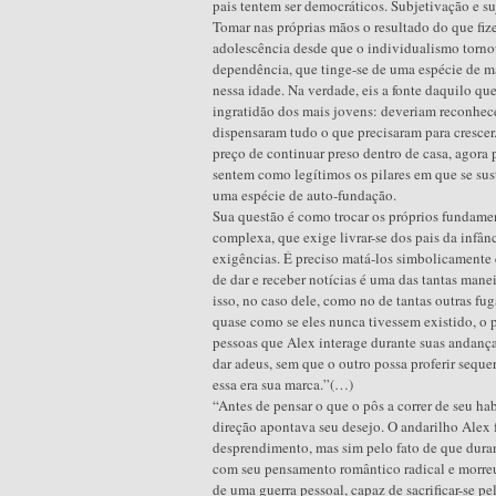
pais tentem ser democráticos. Subjetivação e
Tomar nas próprias mãos o resultado do que fize
adolescência desde que o individualismo tornou
dependência, que tinge-se de uma espécie de má
nessa idade. Na verdade, eis a fonte daquilo 
ingratidão dos mais jovens: deveriam reconhe
dispensaram tudo o que precisaram para crescer.
preço de continuar preso dentro de casa, agora 
sentem como legítimos os pilares em que se sust
uma espécie de auto-fundação.
Sua questão é como trocar os próprios fundame
complexa, que exige livrar-se dos pais da infânc
exigências. É preciso matá-los simbolicamente e
de dar e receber notícias é uma das tantas manei
isso, no caso dele, como no de tantas outras fug
quase como se eles nunca tivessem existido, o 
pessoas que Alex interage durante suas andanças
dar adeus, sem que o outro possa proferir seque
essa era sua marca.”(…)
“Antes de pensar o que o pôs a correr de seu 
direção apontava seu desejo. O andarilho Alex
desprendimento, mas sim pelo fato de que duran
com seu pensamento romântico radical e morreu 
de uma guerra pessoal, capaz de sacrificar-se pe