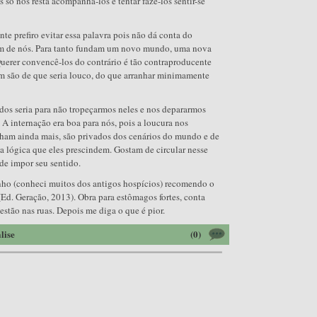
s só nos resta acompanhá-los e tentar fazê-los sentir-se
e prefiro evitar essa palavra pois não dá conta do
ram de nós. Para tanto fundam um novo mundo, uma nova
uerer convencê-los do contrário é tão contraproducente
m são de que seria louco, do que arranhar minimamente
dos seria para não tropeçarmos neles e nos depararmos
 A internação era boa para nós, pois a loucura nos
nham ainda mais, são privados dos cenários do mundo e de
a lógica que eles prescindem. Gostam de circular nesse
e impor seu sentido.
nho (conheci muitos dos antigos hospícios) recomendo o
(Ed. Geração, 2013). Obra para estômagos fortes, conta
estão nas ruas. Depois me diga o que é pior.
lise
(0)