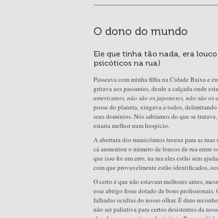
O dono do mundo
Ele que tinha tão nada, era louc
psicóticos na rua)
Passeava com minha filha na Cidade Baixa e e
gritava aos passantes, desde a calçada onde esta
americanos, não são os japoneses, não são os
posse do planeta, xingava a todos, delimitando
seus domínios. Nós sabíamos do que se tratava,
estaria melhor num hospício.
A abertura dos manicômios trouxe para as ruas
cá aumentou o número de loucos de rua entre o
que isso foi um erro, na rua eles estão sem ajud
com que provavelmente estão identificados, oc
O certo é que não estavam melhores antes, mesm
esse abrigo fosse dotado de bons profissionai
falhadas ocultas do nosso olhar. É duro recon
não ser paliativa para certos desistentes da no