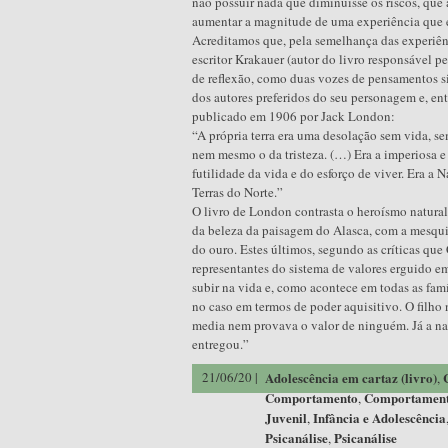
não possuir nada que diminuísse os riscos, que
aumentar a magnitude de uma experiência que e
Acreditamos que, pela semelhança das experiê
escritor Krakauer (autor do livro responsável p
de reflexão, como duas vozes de pensamentos sim
dos autores preferidos do seu personagem e, en
publicado em 1906 por Jack London:
“A própria terra era uma desolação sem vida, sem
nem mesmo o da tristeza. (…) Era a imperiosa e
futilidade da vida e do esforço de viver. Era a 
Terras do Norte.”
O livro de London contrasta o heroísmo natural
da beleza da paisagem do Alasca, com a mesq
do ouro. Estes últimos, segundo as críticas que 
representantes do sistema de valores erguido em
subir na vida e, como acontece em todas as famí
no caso em termos de poder aquisitivo. O filho 
media nem provava o valor de ninguém. Já a natu
entregou.”
21/06/20 |
Adolescência em cartaz (livro)
,
Comportamento
Comportamen
,
Juvenil
Infância e Adolescência
,
Psicanálise
Psicanálise
,