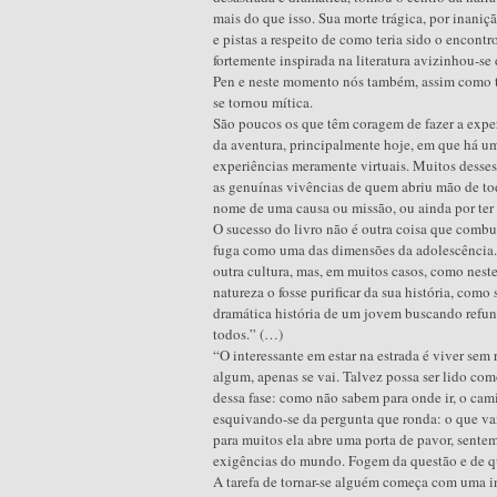
mais do que isso. Sua morte trágica, por inani
e pistas a respeito de como teria sido o encontr
fortemente inspirada na literatura avizinhou-se 
Pen e neste momento nós também, assim como ta
se tornou mítica.
São poucos os que têm coragem de fazer a exper
da aventura, principalmente hoje, em que há u
experiências meramente virtuais. Muitos desse
as genuínas vivências de quem abriu mão de to
nome de uma causa ou missão, ou ainda por ter
O sucesso do livro não é outra coisa que combust
fuga como uma das dimensões da adolescência. N
outra cultura, mas, em muitos casos, como neste
natureza o fosse purificar da sua história, como s
dramática história de um jovem buscando refun
todos.” (…)
“O interessante em estar na estrada é viver sem 
algum, apenas se vai. Talvez possa ser lido c
dessa fase: como não sabem para onde ir, o cam
esquivando-se da pergunta que ronda: o que vais
para muitos ela abre uma porta de pavor, sentem
exigências do mundo. Fogem da questão e de qu
A tarefa de tornar-se alguém começa com uma in