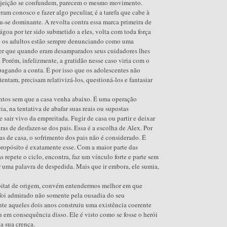
 sujeição se confundem, parecem o mesmo movimento.
ram conosco e fazer algo peculiar, é a tarefa que cabe à
-se dominante. A revolta contra essa marca primeira de
goa por ter sido submetido a eles, volta com toda força
que os adultos estão sempre denunciando como uma
cer que quando eram desamparados seus cuidadores lhes
 Porém, infelizmente, a gratidão nesse caso viria com o
pagando a conta. É por isso que os adolescentes não
entam, precisam relativizá-los, questioná-los e fantasiar
ntos sem que a casa venha abaixo. É uma operação
ia, na tentativa de abafar suas reais ou supostas
 sair vivo da empreitada. Fugir de casa ou partir e deixar
ras de desfazer-se dos pais. Essa é a escolha de Alex. Por
as de casa, o sofrimento dos pais não é considerado. É
propósito é exatamente esse. Com a maior parte das
 repete o ciclo, encontra, faz um vínculo forte e parte sem
r uma palavra de despedida. Mais que ir embora, ele sumia,
habitat de origem, convém entendermos melhor em que
 foi admirado não somente pela ousadia do seu
te aqueles dois anos construiu uma existência coerente
em consequência disso. Ele é visto como se fosse o herói
la sua crença.