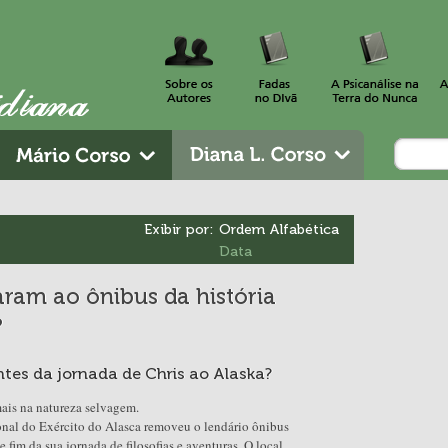
Exibir por:
Ordem Alfabética
Data
aram ao ônibus da história
?
ntes da jornada de Chris ao Alaska?
ais na natureza selvagem.
nal do Exército do Alasca removeu o lendário ônibus
fim da sua jornada de filosofias e aventuras. O local