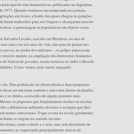
principal de tiras humorísticas, publicadas na Argentina
de 1973. Quando terminou sua temporada nos jornais,
pilações em livros, a bordo dos quais chegou às gerações
lda foram traduzidos para seis línguas e alcançaram sucesso
ém disso, o personagem se popularizou em objetos como
ín Salvador Lavado, nascido em Mendoza, no ano de
 seus cinco ou seis anos de vida, não pára de pensar nos
s povos, no poder dos militares – os golpes pipocavam
o terceiro mundo, na ampliação dos horizontes femininos
a de brincar de governo, escuta notícias no rádio e filosofa
 predileto. Como vemos, tudo muito engajado.
o são. Elas podem até ser observadoras e fazer perguntas
o desse ser um tema corrente e relevante dentro da família.
pais e os irmãos, acrescidos de alguns parentes mais
 Mesmo os pequenos que freqüentarem creches ou escolas
erão a diferenciar ambientes diversos e as regras que lhes
a em termos emocionais. O que ocorre na escola geralmente
m drama se origine no sentido inverso.
ndes temas, como a morte e o sexo, mas será decorrente de
samentos se expressarão principalmente através de