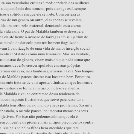
ta são veiculadas críticas à mediocridade das mulheres,
 e a dependência dos homens, pois a amiga está sempre
ticos e sofridos em que ele se mete. Com certeza as
rias de um gênero ou outro, elas apenas se revelam
lda um certo zelo maternal, denotando essa eterna
a vida afora. O pai de Mafalda também se desespera,
na ou até frente à invasão de formigas em seu jardim de
ssa missão de dar colo para um homem fragilizado.
evam à valorização de uma vida de maior inserção social
assificar Mafalda como uma feminista. Mas, na verdade,
 questão de gênero, visam mais do que nada situar que
humanos deverão crescer apoiados em suas próprias
ternais em casa, mas também guerreiras na rua. São tempos
a de Mafalda parece ilustrar isso bastante bem. Por outro
rtamente trata-se de uma aposta otimista em que homens e
eus destinos se tornaram mais complexos e abertos.
de Mafalda e vai na contramão dessa tendência de
 contraponto ilustrativo, que serve para ressaltar a
falda tem olhos para o mundo e seus problemas, Susanita
 abastado, o marido parece lhe importar menos nos seus
bjetivos. Por isso não podemos afirmar que ela é
gem concentra os piores e mais antigos preconceitos contra
sta, sua paixão pelos filhos bem sucedidos que terá
moso e rico) é uma ilustração da glória obtida através da