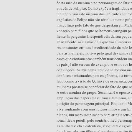
Se na mãe da menina e no personagem de Susani
através de Felipito, Quino expõe a fragilidade
tentando tirar este menino dos labirintos neuró
angústias de Felipe não são absolutamente próp
masculinas pelo fato de que despertam em Mafa
vocação para filhos que os homens carregam pel
frente às perguntas irrespondíveis da sua peque
apartamento, aí é a mãe dela que vai cumprir e
As constantes críticas à mediocridade da mãe l
para as mulheres, motivo pelo qual devíamos cl
esses questionamentos também transcendem uma
os pais já não servem de exemplo, e os novos 
convicções. As mulheres terão de se mostrar ma
confusos e misturados para os gêneros, e a turm
lado, como a visão de Quino é de esperança, ce
mulheres possam se beneficiar do fato de que s
A outra menina do grupo, Susanita, é o oposto 
ampliação dos papéis masculino e feminino, é um
posição do personagem principal. Enquanto Ma
vive sonhando com seus futuros filhos e um lar
planos, um mero instrumento para atingir seus o
romântica e pueril, pelo contrário, seu persona
as mulheres: ela é calculista, fofoqueira e egoí
(conforme ela, seu filho será um doutor muito fa