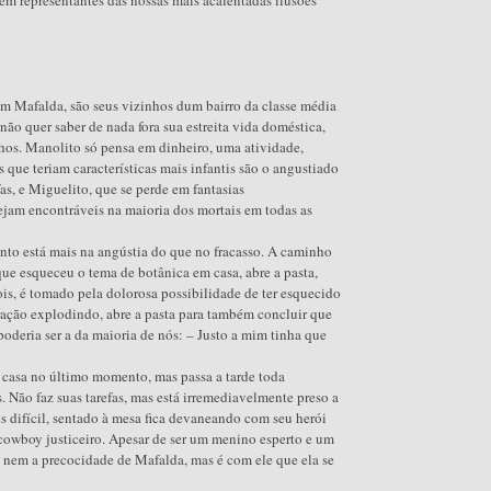
 Mafalda, são seus vizinhos dum bairro da classe média
não quer saber de nada fora sua estreita vida doméstica,
ilhos. Manolito só pensa em dinheiro, uma atividade,
que teriam características mais infantis são o angustiado
as, e Miguelito, que se perde em fantasias
ejam encontráveis na maioria dos mortais em todas as
ento está mais na angústia do que no fracasso. A caminho
que esqueceu o tema de botânica em casa, abre a pasta,
ois, é tomado pela dolorosa possibilidade de ter esquecido
ração explodindo, abre a pasta para também concluir que
poderia ser a da maioria de nós: – Justo a mim tinha que
 casa no último momento, mas passa a tarde toda
. Não faz suas tarefas, mas está irremediavelmente preso a
s difícil, sentado à mesa fica devaneando com seu herói
 cowboy justiceiro. Apesar de ser um menino esperto e um
a nem a precocidade de Mafalda, mas é com ele que ela se