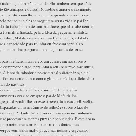
música cuja letra não entende. Ela também tem questões
são tão amargos e outros não, sobre o amor e o casamento.
ade política não lhe serve muito quando o assunto são
pelo pouco que eles conseguiram ser na vida, o pai lhe
do do trabalho, a mãe uma medíocre que não sabe nem se
a é a mais alfinetada pela crítica da pequena feminista
rinhos, Mafalda observa a mãe trabalhando, estafada
se a capacidade para triunfar ou fracassar seria algo
 a menina lhe pergunta: – o que gostarias de ser se
s pais lhe transmitam algo, um conhecimento sobre o
 compreende algo, perguntar a seus pais revela-se inútil,
 A fonte da sabedoria nestas tiras é o dicionário, ela o
s furiosamente. Junto com o globo e o rádio, o dicionário
mundo nas tiras.
arecem aprender sozinhas, com a ajuda de alguns
como certa ocasião em que o pai de Mafalda lhe
regas, dizendo-lhe ser esse o berço da nossa civilização.
 disparadas um sem número de reflexões sobre o fato de
a origem. Portanto, temos uma síntese entre um ambiente
 se processa em mentes puras e não viciadas. É este nosso
proporcionar aos mais jovens muitas fontes, mas
 porque confiamos muito pouco nas nossas e esperamos
ém representantes das nossas mais acalentadas ilusões