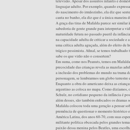
televisão. Apesar dos assuntos infantis e domés
linguajar adulto. Por exemplo, quando expressa
do nascimento do irmãozinho, ela diz que sente
canta no banho, ela diz que é a única maneira d
A graça das tiras de Mafalda parece ser similar 
sabedoria de gente grande para interpretar a vid
maturidade futura no passado pueril da infância
na capacidade adulta de criticar a sociedade e 
uma crítica adulta aguçada, além do efeito de
trágico pessimista. Afinal, se temos trabalhado
sabe os que virão não o consertem?
Em suma, como nos Peanuts, temos em Mafalda 
precocidade das crianças revela as mazelas adul
a inclusão dos problemas do mundo na trama das
personagem, se lembrarmos um globo terrestre e
Enquanto a obra do americano deixa as crianças
argentino as coloca no mapa. Como dizíamos, os
Schulz, no cotidiano pequeno da infância é po
além desses, são também enfocados os dramas so
Mafalda colocou toda uma geração a pensar sobr
premência de questionar o momento histórico e
América Latina, dos anos 60-70, com suas espe
militante política obcecada pelos grandes tema
paixão dessa menina pelos Beatles, uma escolha