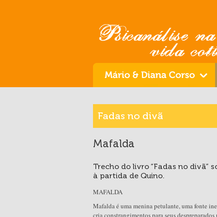
Fadas no divã
Mafalda
Trecho do livro “Fadas no divã
à partida de Quino.
MAFALDA
Mafalda é uma menina petulante, uma fonte ines
cria constrangimentos para seus despreparados