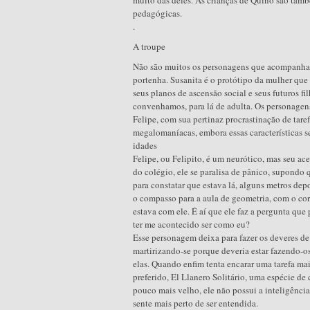
pedagógicas.
.
A troupe
Não são muitos os personagens que acompanham
portenha. Susanita é o protótipo da mulher que 
seus planos de ascensão social e seus futuros f
convenhamos, para lá de adulta. Os personagens 
Felipe, com sua pertinaz procrastinação de taref
megalomaníacas, embora essas características s
idades
Felipe, ou Felipito, é um neurótico, mas seu ac
do colégio, ele se paralisa de pânico, supondo 
para constatar que estava lá, alguns metros dep
o compasso para a aula de geometria, com o co
estava com ele. É aí que ele faz a pergunta que 
ter me acontecido ser como eu?
Esse personagem deixa para fazer os deveres de
martirizando-se porque deveria estar fazendo-os
elas. Quando enfim tenta encarar uma tarefa mai
preferido, El Llanero Solitário, uma espécie de
pouco mais velho, ele não possui a inteligênci
sente mais perto de ser entendida.