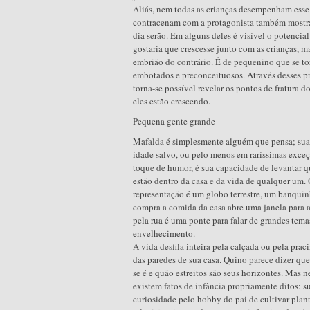
Aliás, nem todas as crianças desempenham esse 
contracenam com a protagonista também mostra
dia serão. Em alguns deles é visível o potencia
gostaria que crescesse junto com as crianças, 
embrião do contrário. É de pequenino que se tor
embotados e preconceituosos. Através desses pr
torna-se possível revelar os pontos de fratura 
eles estão crescendo.
Pequena gente grande
Mafalda é simplesmente alguém que pensa; sua 
idade salvo, ou pelo menos em raríssimas exceç
toque de humor, é sua capacidade de levantar qu
estão dentro da casa e da vida de qualquer um.
representação é um globo terrestre, um banquin
compra a comida da casa abre uma janela para a
pela rua é uma ponte para falar de grandes tem
envelhecimento.
A vida desfila inteira pela calçada ou pela pra
das paredes de sua casa. Quino parece dizer q
se é e quão estreitos são seus horizontes. Ma
existem fatos de infância propriamente ditos: s
curiosidade pelo hobby do pai de cultivar plant