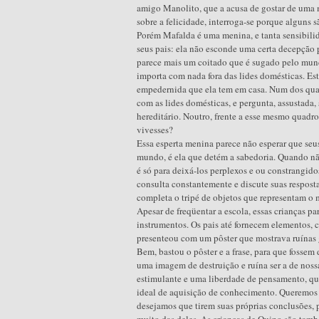
amigo Manolito, que a acusa de gostar de uma 
sobre a felicidade, interroga-se porque alguns 
Porém Mafalda é uma menina, e tanta sensibilid
seus pais: ela não esconde uma certa decepção 
parece mais um coitado que é sugado pelo mun
importa com nada fora das lides domésticas. Est
empedernida que ela tem em casa. Num dos quad
com as lides domésticas, e pergunta, assustada, 
hereditário. Noutro, frente a esse mesmo quadro,
vivesses?
Essa esperta menina parece não esperar que seu
mundo, é ela que detém a sabedoria. Quando não
é só para deixá-los perplexos e ou constrangidos.
consulta constantemente e discute suas resposta
completa o tripé de objetos que representam o 
Apesar de freqüentar a escola, essas crianças p
instrumentos. Os pais até fornecem elementos, 
presenteou com um pôster que mostrava ruínas g
Bem, bastou o pôster e a frase, para que fossem
uma imagem de destruição e ruína ser a de noss
estimulante e uma liberdade de pensamento, que
ideal de aquisição de conhecimento. Queremos 
desejamos que tirem suas próprias conclusões,
muito das deles. As crianças de Quino são tamb