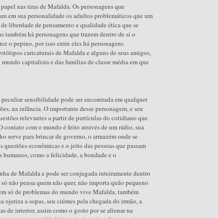
papel nas tiras de Mafalda. Os personagens que
m em sua personalidade os adultos problemáticos que um
l de liberdade de pensamento e qualidade ética que se
mas também há personagens que trazem dentro de si o
ce o pepino, por isso entre eles há personagens
otótipos caricaturais de Mafalda e alguns de seus amigos,
do mundo capitalista e das famílias de classe média em que
peculiar sensibilidade pode ser encontrada em qualquer
ões, na infância. O importante desse personagem, e seu
estões relevantes a partir de partículas do cotidiano que
 O contato com o mundo é feito através de um rádio, sua
ho serve para brincar de governo, o armazém onde se
s questões econômicas e o jeito das pessoas que passam
as humanos, como a felicidade, a bondade e o
cinha de Mafalda e pode ser conjugada inteiramente dentro
ue só não pensa quem não quer, não importa quão pequeno
s nem só de problemas do mundo vive Mafalda, também
ua ojeriza a sopas, seu ciúmes pela chegada do irmão, a
as de interior, assim como o gosto por se alienar na