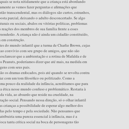
 quais se nota nitidamente que a criança está abordando
amente as vemos fazer perguntas e afirmações que
ão transcendental, mas os diálogos são curtos, estranhos,
posta parcial, deixando o adulto desconcertado. Se algo
urais ou sociais, abalos ou vitórias políticas, problemas
s reações dos membros de sua família frente a esses
reenderão. A criança não é ainda um cidadão constituído,
da em construção.
tes do mundo infantil que a turma de Charlie Brown, cujas
s ao convívio com seu grupo de amigos, que não são
o esclarecer que a ambientação e a rotina de Mafalda e de
dos Peanuts, poderíamos dizer que até mais, na medida em
gens com seus pais.
são os dramas enfocados, pois até quando se revolta contra
faz com um tom filosófico ou politizado. Como a
xima pouco da realidade da infância, acreditamos que para
a ética nesse mundo confuso e problemático. Restaria à
da vida, ao absurdo que reside na crueldade, na
ação social. Pensando nessa direção, só o olhar infantil
nas crianças a possibilidade de esperar algo melhor dos
das pelo tempo e pela sociedade. Não pensamos que
tribuiria uma pureza essencial à infância, mas é a
a tanta crítica social na boca de personagens tão