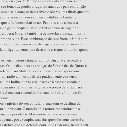
ticos, a reação de Mafalda é de elevada reflexão ou de
 seu temor de perder o lugar no amor dos pais em função
 como se o coração deles tivesse aberto uma filial; quando
e superar essa imensa e branca solidão da banheira.
à que referíamos relativo aos Peanuts: a de colocar a
a de gente pequena. Não se trata apenas de injetar a
, a operação seria também a de mesclar a pureza infantil
a própria vida. Essa combinação de inocência infantil com
 humor, empresta um sopro de esperança mesmo ao mais
 tão diligentemente para destruir e estragar o mundo, quem
os personagens crianças-adulto. Um universo onde a
tas. O que distancia as crianças de Schulz das de Quino é
 tiras. Para Mafalda, esses problemas são quase um
 um rádio com os quais ela praticamente conversa.
 numa bolha, que as circunscreve à casa e à escola, o
 cenários são os mesmos, varia o ponto de vista. Para
ssível encenar a comédia humana do indivíduo; em Quino,
ciais.
e a miséria do seu cotidiano, mas sem se desligar da
m que viviam. O mundo dela retrata especialmente a
ranças e pesadelos. Mas não se pense que ela é uma
s apenas, por exemplo, uma das questões constantes é a
 estética que ela defende com unhas e dentes, frente a seu