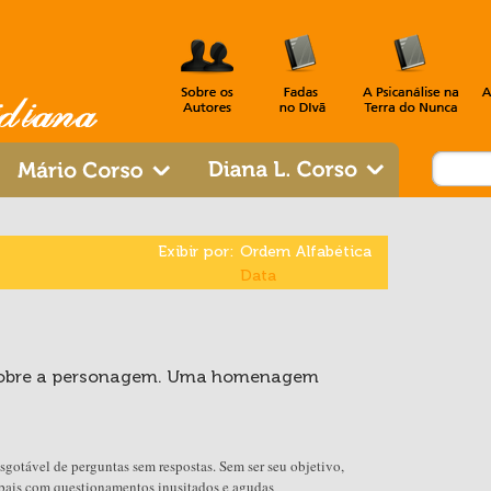
Exibir por:
Ordem Alfabética
Data
” sobre a personagem. Uma homenagem
gotável de perguntas sem respostas. Sem ser seu objetivo,
 pais com questionamentos inusitados e agudas