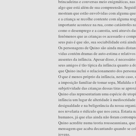
brincadeiras e conversas meio enigmáticas, nas
algo que está além de sua compreensão. Seguid
mostram que estão envolvidas com alguma quest
e a criança se recolhe contente com alguma res
importante acontece na rua, como catástrofes nat
como o desemprego e a carestia, será através da
fenômenos que as crianças os acessarão e comp
seus pais é que são, sua sociabilidade está ain
Os personagens de Quino são ainda mais distan
vidas contém dramas de auto-estima e relativo
ausentes da infância. Apesar disso, é necessári
seus amigos é tão típica da infância quanto a 
que Quino inclui o relacionamento dos persona
O que é menos próprio da infância, neste caso, 
a imposição familiar de tomar sopa, Mafalda o 
subjetividade das crianças dessas tiras se apro
Quino elas representariam uma espécie de utopi
infância um lugar de alteridade à mediocridade 
desigualdade e na beligerância da nossa organiz
nos revelaria o ridículo que nos cerca. Estaria 
humanos, já que elas ainda não foram corrompi
Quino acredite numa teoria rousseauniana, que a
mensagem que acaba decantando quando se coloc
jovens.