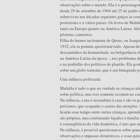
observações sobre o mundo. Ela é o personagem 
desde 29 de setembro de 1964 até 25 de junho 
sobreviveu nas décadas seguintes graças às com
posteriores e a vários países. Os livros de Mafa
tanto na Europa quanto na América Latina. Al
pôsteres, camisetas.
Filha do humor inclemente de Quino, ou Joaqu
1932, ela se permite questionar tudo. Apesar de
descaminhos da humanidade, na beligerância do
na América Latina da época –, nos problemas d
e na podridão dos políticos de plantão. Ela gost
sobre um globo terrestre, que é seu brinquedo
Uma infância politizada
Mafalda é tudo o que na verdade as crianças nã
sobre política, mas isso somente ocorrerá no cas
Na infância, a rua é secundária à casa e são os 
próximos, que ocuparão o centro das atenções.
ficarão esse tempo entre outras crianças, aprend
são próprias, mas continuarão ligados à famíli
é conseqüência da vida doméstica, é raro que u
Na infância, é possível questionar-se sobre gra
observações e impasses domésticos, e esses pen