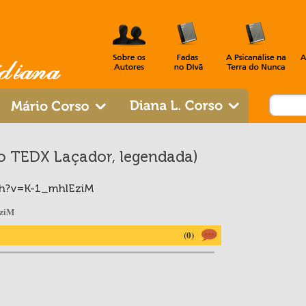
 no TEDX Laçador, legendada)
ch?v=K-1_mhlEziM
EziM
(0)