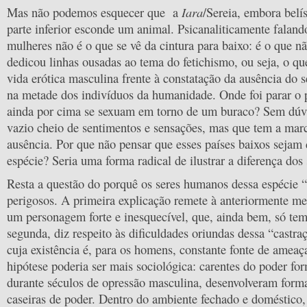
Iara
Mas não podemos esquecer que a
/Sereia, embora belí
parte inferior esconde um animal. Psicanaliticamente faland
mulheres não é o que se vê da cintura para baixo: é o que nã
dedicou linhas ousadas ao tema do fetichismo, ou seja, o qu
vida erótica masculina frente à constatação da ausência do 
na metade dos indivíduos da humanidade. Onde foi parar o 
ainda por cima se sexuam em torno de um buraco? Sem dúvi
vazio cheio de sentimentos e sensações, mas que tem a mar
ausência. Por que não pensar que esses países baixos sejam 
espécie? Seria uma forma radical de ilustrar a diferença dos 
Resta a questão do porquê os seres humanos dessa espécie 
perigosos. A primeira explicação remete à anteriormente m
um personagem forte e inesquecível, que, ainda bem, só te
segunda, diz respeito às dificuldades oriundas dessa “castra
cuja existência é, para os homens, constante fonte de ameaç
hipótese poderia ser mais sociológica: carentes do poder for
durante séculos de opressão masculina, desenvolveram forma
caseiras de poder. Dentro do ambiente fechado e doméstic