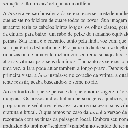
sedução é tão irrecusável quanto mortífera.
Iara
A
é a versão brasileira da sereia, esse ser metade mulh
que existe no folclore de quase todos os povos. Sua image
atraente: teria os cabelos loiros longos, os olhos claros, ger
da cintura para baixo, um rabo de peixe do tamanho equival
pernas. Sua arma é o encanto, tanto pela linda voz com que
sua aparência deslumbrante. Faz parte ainda de sua sedução
riquezas ou de uma vida melhor em seu reino subaquático. 
atrai as vítimas para seus domínios. Enquanto as sereias c
uma vez, a Iara pode atuar também a longo prazo. Depois d
Iara
primeira vista, a
instala-se no coração da vítima, a qua
tente resistir, acaba buscando-a e some no rio.
Ao contrário do que se pensa e do que o nome sugere, não s
indígena. Os nossos índios tinham personagens aquáticos, 
propriamente sedutores: eles agarravam e matavam suas vít
Iara
gratuita e brutal. O que temos no caso da
é a versão de
recontada com as tintas da paisagem local. Embora seu nom
traduzido do tupi por “senhora” (também no sentido de ter 