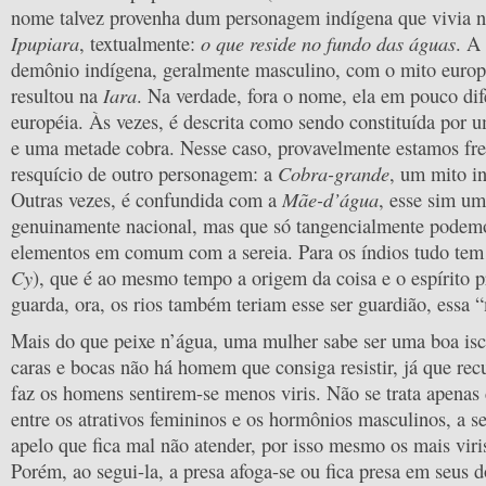
nome talvez provenha dum personagem indígena que vivia n
Ipupiara
o que reside no fundo das águas
, textualmente:
. A
demônio indígena, geralmente masculino, com o mito europ
Iara
resultou na
. Na verdade, fora o nome, ela em pouco dif
européia. Às vezes, é descrita como sendo constituída por
e uma metade cobra. Nesse caso, provavelmente estamos fr
Cobra-grande
resquício de outro personagem: a
, um mito i
Mãe-d’água
Outras vezes, é confundida com a
, esse sim um
genuinamente nacional, mas que só tangencialmente podemo
elementos em comum com a sereia. Para os índios tudo te
Cy
), que é ao mesmo tempo a origem da coisa e o espírito p
guarda, ora, os rios também teriam esse ser guardião, essa 
Mais do que peixe n’água, uma mulher sabe ser uma boa isc
caras e bocas não há homem que consiga resistir, já que rec
faz os homens sentirem-se menos viris. Não se trata apenas
entre os atrativos femininos e os hormônios masculinos, a s
apelo que fica mal não atender, por isso mesmo os mais vi
Porém, ao segui-la, a presa afoga-se ou fica presa em seus 