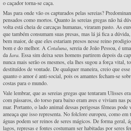
o caçador torna-se caça.
Mas para onde vão os capturados pelas sereias? Predomina
pensados como mortos. Quanto às sereias gregas não há dúv
volta está cheia de carcaças humanas, viraram pasto. As eur
que também consumam suas presas, mas lá já fica a dúvida, 
bem maior, de que eles estariam presos nesse reino prodigi
Cotaluna
bom e do melhor. A
, sereia de João Pessoa, é uma
Iara.
da
Essa sim deixa seus homens partirem depois da cap
nunca mais serão os mesmos, ela lhes sugou a força vital, t
destituídos de vontade. De qualquer maneira, creio que esse
quanto o amor é anti-social, pois os amantes fecham-se sobr
costas para o mundo.
Vale lembrar, que as sereias gregas que tentaram Ulisses er
com pássaros, do torso para baixo eram aves e viviam nas p
mar. Portanto, o lado animal dessas perigosas fêmeas pode v
ameaça que isso representa. No folclore europeu, como em t
águas podem ser reinos de seres mágicos. De forma geral, á
lagos, represas e fontes costumam ser habitadas por seres f