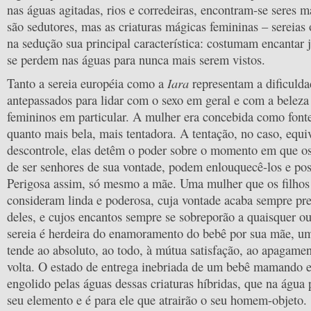
nas águas agitadas, rios e corredeiras, encontram-se seres
são sedutores, mas as criaturas mágicas femininas – sereias
na sedução sua principal característica: costumam encantar
se perdem nas águas para nunca mais serem vistos.
Iara
Tanto a sereia européia como a
representam a dificulda
antepassados para lidar com o sexo em geral e com a beleza
femininos em particular. A mulher era concebida como font
quanto mais bela, mais tentadora. A tentação, no caso, equi
descontrole, elas detêm o poder sobre o momento em que 
de ser senhores de sua vontade, podem enlouquecê-los e po
Perigosa assim, só mesmo a mãe. Uma mulher que os filho
consideram linda e poderosa, cuja vontade acaba sempre pr
deles, e cujos encantos sempre se sobreporão a quaisquer 
sereia é herdeira do enamoramento do bebê por sua mãe, u
tende ao absoluto, ao todo, à mútua satisfação, ao apagam
volta. O estado de entrega inebriada de um bebê mamando e
engolido pelas águas dessas criaturas híbridas, que na água
seu elemento e é para ele que atrairão o seu homem-objeto.