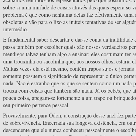
acabamos sentindo-nos representados pelo que possuímos.
sobre si uma miríade de coisas através das quais espera se v
problema é que como nenhuma delas faz efetivamente uma 
obsoletas e vão para o lixo as inúteis tentativas de ser algu
intermédio.
É fundamental saber descartar e dar-se conta da inutilidade
passa também por escolher quais são nossos verdadeiros per
mendigos talvez tenham algo a ensinar: eles costumam ter 
uma trouxinha ou sacolinha que, aos nossos olhos, estaria ch
Muitas vezes ela está mesmo, contém trapos sujos e jornais
somente possuem o significado de representar o único perte
nada. Não é estranho que os que se sentem como um nada 
trouxa com coisas que também são nada. Já os bebês, que a
pouca coisa, apegam-se fortemente a um trapo ou brinquedo
seu primeiro pertence pessoal.
Provavelmente, para Ödon, a construção desse anel fez parte
de sobrevivência. Encerrada sua longeva existência, em out
descendente que ele nunca conheceu pessoalmente o escolhe