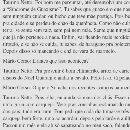
Taurino Netto: Foi bom me perguntar, até desenvolvi um conc
a “Síndrome de Guaxismo”. Tu sabes que guaxo é o que nas
sem ninguém cuidar, ou bicho que teve mãe postiça. Pois b
pra cidade e se perdeu do chão da querência. Como não cult
terra, se sente sem raiz, sem pai nem mãe. Sente que ningu
que já não pertence a nada. Enfim, vai ficando mais perdid
tiroteio, e se não se cuida, tu sabes, de haragano prá bolete
Depois disso só maneando e chá de vara de marmelo.
Mário Corso: E antes que isso aconteça?
Taurino Netto: Pra prevenir é bom chimarrão, arroz de carret
discos do Noel Guarani e andar a cavalo. Feito isso, tá pelad
Mário Corso: O que o Sr. acha dos recentes avanços na med
Taurino Netto: Pois olha, eu ainda sô mais dos chás. Esses
uma guria com carqueja. Veio pras consultas reclamar do m
dos pais, tudo era ruim. Pois pedi que cada dia tomasse três
carqueja bem forte, uma ao acordar, depois pela tarde e a úl
Passou um mês e ela ali só sapateando no meu saco, faland