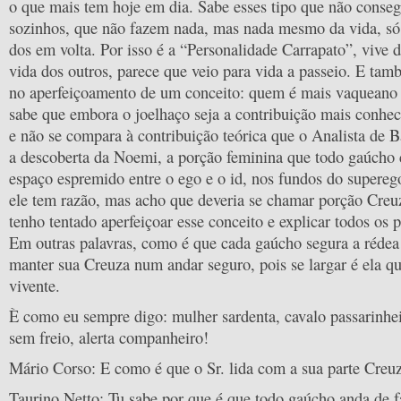
o que mais tem hoje em dia. Sabe esses tipo que não conse
sozinhos, que não fazem nada, mas nada mesmo da vida, só
dos em volta. Por isso é a “Personalidade Carrapato”, vive 
vida dos outros, parece que veio para vida a passeio. E ta
no aperfeiçoamento de um conceito: quem é mais vaqueano 
sabe que embora o joelhaço seja a contribuição mais conheci
e não se compara à contribuição teórica que o Analista de
a descoberta da Noemi, a porção feminina que todo gaúcho 
espaço espremido entre o ego e o id, nos fundos do superego
ele tem razão, mas acho que deveria se chamar porção Creu
tenho tentado aperfeiçoar esse conceito e explicar todos os 
Em outras palavras, como é que cada gaúcho segura a rédea 
manter sua Creuza num andar seguro, pois se largar é ela qu
vivente.
È como eu sempre digo: mulher sardenta, cavalo passarinhe
sem freio, alerta companheiro!
Mário Corso: E como é que o Sr. lida com a sua parte Creu
Taurino Netto: Tu sabe por que é que todo gaúcho anda de f