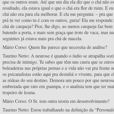
que os outros eram. Até que um dia ela diz que o chá não e
resultado, ela estava igual e que o chá era flor de ruim. E eu
chá não era para ela melhorar. E ela me pergunta: – pra que 
prá tu ver como tu é com os outros, guria! Ela me responde
chá de carqueja? Pior, lhe digo, ao menos carqueja faz bem 
batendo a porta, e mais sem graça que trote de vaca, mas na
seguintes já estava mais pra chá de macela.
Mário Corso: Quem lhe parece que necessita de análise?
Taurino Netto: A neurose é quando o índio se atrapalha soz
precisa de inimigo. Tu sabes que têm uns cuera que se enro
boleadeiras nas próprias pernas e a vida não vai pra frente n
os psicanalistas estão aqui pra desinliá o vivente, para que 
as rédeas do seu destino. Demora um pouco por que neurose
embretada que rato em guampa, e o analista tem que ter mai
tropeiro de lesma.
Mário Corso: O Sr. tem outra teoria em desenvolvimento?
Taurino Netto: Estou trabalhando na definição da “Personal