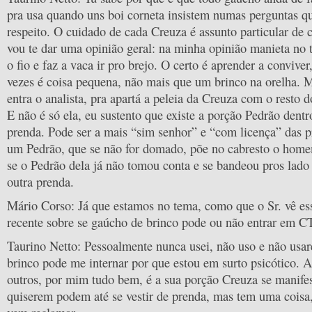
pra usa quando uns boi corneta insistem numas perguntas q
respeito. O cuidado de cada Creuza é assunto particular de
vou te dar uma opinião geral: na minha opinião manieta no t
o fio e faz a vaca ir pro brejo. O certo é aprender a conviver
vezes é coisa pequena, não mais que um brinco na orelha. M
entra o analista, pra apartá a peleia da Creuza com o resto d
E não é só ela, eu sustento que existe a porção Pedrão dent
prenda. Pode ser a mais “sim senhor” e “com licença” das p
um Pedrão, que se não for domado, põe no cabresto o home
se o Pedrão dela já não tomou conta e se bandeou pros lado
outra prenda.
Mário Corso: Já que estamos no tema, como que o Sr. vê es
recente sobre se gaúcho de brinco pode ou não entrar em 
Taurino Netto: Pessoalmente nunca usei, não uso e não usar
brinco pode me internar por que estou em surto psicótico. 
outros, por mim tudo bem, é a sua porção Creuza se manife
quiserem podem até se vestir de prenda, mas tem uma coisa