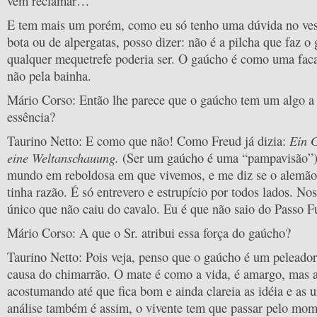
vem reclamar…
E tem mais um porém, como eu só tenho uma dúvida no vesti
bota ou de alpergatas, posso dizer: não é a pilcha que faz o
qualquer mequetrefe poderia ser. O gaúcho é como uma faca,
não pela bainha.
Mário Corso: Então lhe parece que o gaúcho tem um algo a
essência?
Ein G
Taurino Netto: E como que não! Como Freud já dizia:
eine Weltanschauung.
(Ser um gaúcho é uma “pampavisão”)
mundo em reboldosa em que vivemos, e me diz se o alemão
tinha razão. É só entrevero e estrupício por todos lados. No
único que não caiu do cavalo. Eu é que não saio do Passo F
Mário Corso: A que o Sr. atribui essa força do gaúcho?
Taurino Netto: Pois veja, penso que o gaúcho é um peleado
causa do chimarrão. O mate é como a vida, é amargo, mas a
acostumando até que fica bom e ainda clareia as idéia e as u
análise também é assim, o vivente tem que passar pelo mo