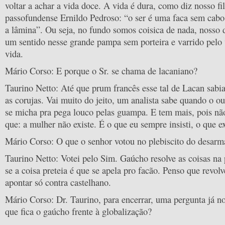
voltar a achar a vida doce. A vida é dura, como diz nosso fi
passofundense Ernildo Pedroso: “o ser é uma faca sem cab
a lâmina”. Ou seja, no fundo somos coisica de nada, nosso 
um sentido nesse grande pampa sem porteira e varrido pelo 
vida.
Mário Corso: E porque o Sr. se chama de lacaniano?
Taurino Netto: Até que prum francês esse tal de Lacan sab
as corujas. Vai muito do jeito, um analista sabe quando o o
se micha pra pega louco pelas guampa. E tem mais, pois não
que: a mulher não existe. É o que eu sempre insisti, o que ex
Mário Corso: O que o senhor votou no plebiscito do desar
Taurino Netto: Votei pelo Sim. Gaúcho resolve as coisas na
se a coisa preteia é que se apela pro facão. Penso que revolv
apontar só contra castelhano.
Mário Corso: Dr. Taurino, para encerrar, uma pergunta já n
que fica o gaúcho frente à globalização?