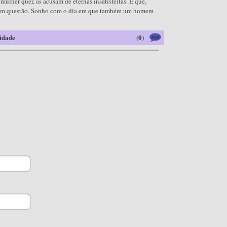
lher quer, as acusam de eternas insatisfeitas. É que,
so em questão. Sonho com o dia em que também um homem
idade
(0)