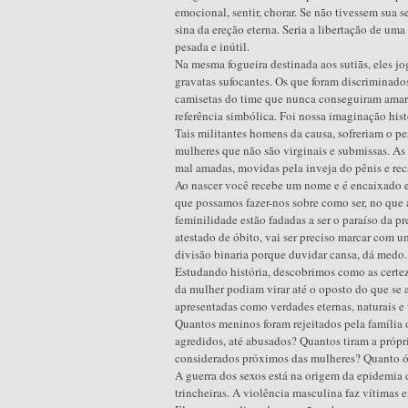
emocional, sentir, chorar. Se não tivessem sua s
sina da ereção eterna. Seria a libertação de um
pesada e inútil.
Na mesma fogueira destinada aos sutiãs, eles jog
gravatas sufocantes. Os que foram discriminados 
camisetas do time que nunca conseguiram amar.
referência simbólica. Foi nossa imaginação hist
Tais militantes homens da causa, sofreriam o p
mulheres que não são virginais e submissas. As
mal amadas, movidas pela inveja do pênis e rec
Ao nascer você recebe um nome e é encaixado e
que possamos fazer-nos sobre como ser, no que a
feminilidade estão fadadas a ser o paraíso da p
atestado de óbito, vai ser preciso marcar com 
divisão binaria porque duvidar cansa, dá medo.
Estudando história, descobrimos como as certeza
da mulher podiam virar até o oposto do que se
apresentadas como verdades eternas, naturais e 
Quantos meninos foram rejeitados pela família 
agredidos, até abusados? Quantos tiram a própr
considerados próximos das mulheres? Quanto ód
A guerra dos sexos está na origem da epidemia d
trincheiras. A violência masculina faz vítimas e