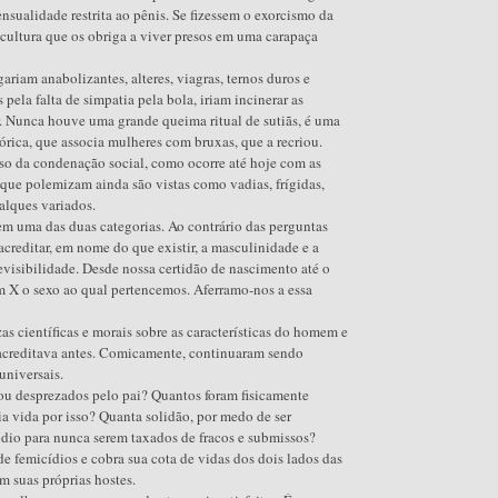
ensualidade restrita ao pênis. Se fizessem o exorcismo da
a cultura que os obriga a viver presos em uma carapaça
ariam anabolizantes, alteres, viagras, ternos duros e
pela falta de simpatia pela bola, iriam incinerar as
 Nunca houve uma grande queima ritual de sutiãs, é uma
órica, que associa mulheres com bruxas, que a recriou.
eso da condenação social, como ocorre até hoje com as
 que polemizam ainda são vistas como vadias, frígidas,
alques variados.
m uma das duas categorias. Ao contrário das perguntas
creditar, em nome do que existir, a masculinidade e a
revisibilidade. Desde nossa certidão de nascimento até o
um X o sexo ao qual pertencemos. Aferramo-nos a essa
s científicas e morais sobre as características do homem e
 acreditava antes. Comicamente, continuaram sendo
universais.
ou desprezados pelo pai? Quantos foram fisicamente
ia vida por isso? Quanta solidão, por medo de ser
io para nunca serem taxados de fracos e submissos?
e femicídios e cobra sua cota de vidas dos dois lados das
m suas próprias hostes.