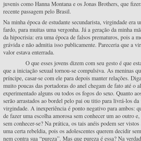
juvenis como Hanna Montana e os Jonas Brothers, que fize
recente passagem pelo Brasil.
Na minha época de estudante secundarista, virgindade era 
fardo, para muitas uma vergonha. Já a geração da minha mã
da hipocrisia: era uma época de falsos prematuros, pois a m
grávida e não admitia isso publicamente. Pareceria que a v
valor estava enterrada.
O que esses jovens dizem com seu gesto é que estar
que a iniciação sexual tornou-se compulsiva. As meninas q
príncipe, casar-se com ele para depois manter relações. Dig
muito poucas das portadoras do anel chegam de fato até o al
experimentado alguns ou todos os fogos do sexo. Quanto ao
serão arrastados ao bordel pelo pai ou titio para livrá-los d
virgindade. A inexperiência é ponto negativo para ambos: q
de fazer uma escolha amorosa sem conhecer um ao outro e, 
sem conhecer-se? Na prática, os tais anéis podem ser vistos
uma certa rebeldia, pois os adolescentes querem decidir sem
nem contra sua “pureza”. Mas que pureza é essa? Na verdade