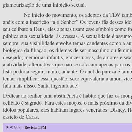
glamourização de uma inibição sexual.
No início do movimento, os adeptos da TLW també
anéis com a inscrição “a ti Senhor” Os jovens fãs desses íd
seu celibato a Deus, eles apenas usam esse símbolo como fo
pública sua sexualidade, às avessas. A sexualidade é assunt
sempre, sua visibilidade envolve temas candentes como a au
biológica da filiação; os dilemas de ser masculino ou femini
desejado; memórias infantis, e incestuosas, de amores e sexo
a atividade, alternativas que não se colocam apenas para os
lista poderia seguir, muito, adiante. O anel de pureza é t
tentar simplificar essa questão: sexo equivaleria a amor, vice
fala mais nisso. Santa ingenuidade!
Dedicar ao senhor uma abstinência é hábito que faz os mon
celibato é sagrado. Para estes moços, o mais próximo da di
ídolos populares, eles habitam lugares venerados: Disney,
castelo de Caras.
01/07/09 |
Revista TPM