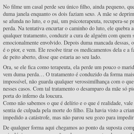
No filme um casal perde seu único filho, ainda pequeno, qu
duma janela enquanto os dois faziam sexo. A mãe se depri
se afunda no luto, e o pai, um psicoterapeuta, recupera-se 
perda. Na tentativa encurtar o caminho do luto, ele quebra a
qualquer tratamento, conduzir a cura de alguém com quem s
emocionalmente envolvido. Depois duma mancada dessas, o
é o pior, e vem. Ele resolve tirar os medicamentos dela e a f
de peito aberto, disse que estaria ao seu lado.
Ora, se ele fica como terapeuta, ela perde um pouco o mari
vem duma perda… O tratamento é conduzido da forma mai
impossível, não guarda qualquer verossimilhança com o que 
nesses casos. Com tal tratamento o desamparo da mãe só pio
porta do inferno da loucura.
Como não sabemos o que é delírio e o que é realidade, vale 
sentia de culpada pela morte do filho. Ela havia visto a crian
impedido a catástrofe, mas não parou seu gozo para impedir
De qualquer forma aqui chegamos ao ponto da suposta com