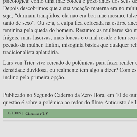
psicológica: como uma mãe coloca o gozo antes dos seus d
Depois descobrimos que a sua vocação materna era no míni
seja, “durmam tranqüilos, ela não era boa mãe mesmo, talve
tanto de sexo”. Ou seja, a culpa fica colocada na estirpe anc
feminina pela queda do homem. Resumo: as mulheres são 
frágeis, mais lascivas, mais loucas e o mal reside e tem se
pecado da mulher. Enfim, misoginia básica que qualquer rel
tradicionalista aplaudiria.
Lars von Trier vive cercado de polêmicas para fazer render 
densidade duvidosa, ou realmente tem algo a dizer? Com es
inclino pela primeira opção.
Publicado no Segundo Caderno da Zero Hora, em 10 de out
questão é sobre a polêmica ao redor do filme Anticristo de L
10/10/09 |
Cinema e TV