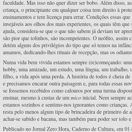
faculdade. Mas isso não quer dizer ser bobo. Além disso, a
criança, o principiante em qualquer coisa tem direito à prot
ensinamentos e tem licença para errar. Condições essas que
invejáveis aos olhos dos mais experientes, os quais têm que 
ajuda, considera-se que o que não sabem já deviam ter apre
são pior que tolinhos, são incompetentes. O neófito, assim 
detém alguns dos privilégios do tipo que só temos na infânci
amamos, dedicando-lhes rituais de recepção, mas os odiamos
Numa vida bem vivida estamos sempre (re)começando: uma
hobby, uma amizade, um estudo, uma língua, um trabalho, 
filho, a vida após uma perda. A história de todos é cheia de
e precisamos encarar outra paisagem e, para todas essas nov
se fossemos recebidos como calouros por uma turma disposta
mico
ensinar, mesmo à custas de um
inicial. Nem sempre ac
estamos sozinhos e sentimo-nos ignorantes como crianças.
resta pelo menos algum tipo de brincadeira de primeiro de a
achar-se sabido e bacana, mas também para poder ser tolo e 
Publicado no Jornal Zero Hora, Caderno de Cultura, em 01 