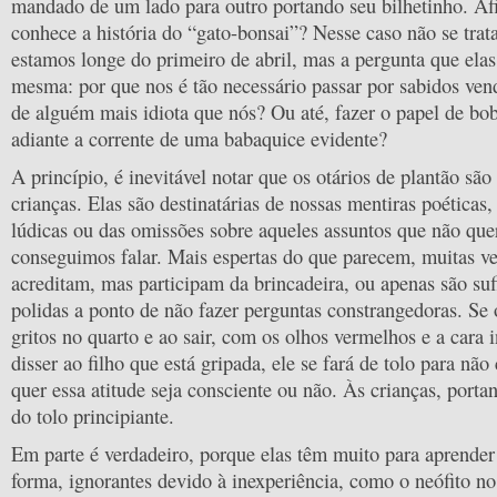
mandado de um lado para outro portando seu bilhetinho. Af
conhece a história do “gato-bonsai”? Nesse caso não se trata
estamos longe do primeiro de abril, mas a pergunta que ela
mesma: por que nos é tão necessário passar por sabidos ve
de alguém mais idiota que nós? Ou até, fazer o papel de bo
adiante a corrente de uma babaquice evidente?
A princípio, é inevitável notar que os otários de plantão sã
crianças. Elas são destinatárias de nossas mentiras poéticas,
lúdicas ou das omissões sobre aqueles assuntos que não qu
conseguimos falar. Mais espertas do que parecem, muitas ve
acreditam, mas participam da brincadeira, ou apenas são su
polidas a ponto de não fazer perguntas constrangedoras. Se 
gritos no quarto e ao sair, com os olhos vermelhos e a cara 
disser ao filho que está gripada, ele se fará de tolo para não
quer essa atitude seja consciente ou não. Às crianças, porta
do tolo principiante.
Em parte é verdadeiro, porque elas têm muito para aprender 
forma, ignorantes devido à inexperiência, como o neófito n