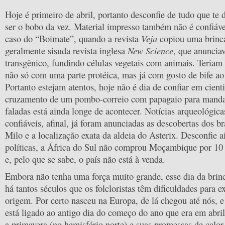
Hoje é primeiro de abril, portanto desconfie de tudo que te
ser o bobo da vez. Material impresso também não é confiáve
Veja
caso do “Boimate”, quando a revista
copiou uma brinca
New Science
geralmente sisuda revista inglesa
, que anuncia
transgênico, fundindo células vegetais com animais. Teriam
não só com uma parte protéica, mas já com gosto de bife a
Portanto estejam atentos, hoje não é dia de confiar em cienti
cruzamento de um pombo-correio com papagaio para mand
faladas está ainda longe de acontecer. Notícias arqueológic
confiáveis, afinal, já foram anunciadas as descobertas dos b
Milo e a localização exata da aldeia do Asterix. Desconfie a
políticas, a África do Sul não comprou Moçambique por 10 
e, pelo que se sabe, o país não está à venda.
Embora não tenha uma força muito grande, esse dia da brin
há tantos séculos que os folcloristas têm dificuldades para e
origem. Por certo nasceu na Europa, de lá chegou até nós, 
está ligado ao antigo dia do começo do ano que era em abri
a primavera (no hemisfério norte) e suas promessas de calor