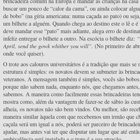
brincadeira comum na Europa é mandar as crianças na casa 
buscar um pouco de “calor da cama”, ou ainda colocar al
de bobo” (na gíria americana: numa caçada ao pato) ou seja
um bilhete a alguém. Quando chega ao destino este o lê e é
deve mandar esse “pato” mais adiante, alega erro de destina
“
infeliz entregar o bilhete a outro. Na escócia o bilhete diz:
April, send the gowk whither you will”.
(No primeiro de abr
onde você quiser).
O trote aos calouros universitários é a tradição que mais s
estrutura é simples: os novatos devem se submeter às brinca
veteranos. A mensagem também é simples, vocês são bobos
porque não sabem nada, enquanto nós, que chegamos antes, 
sabemos. A maneira como facilmente essas brincadeiras te
mostra como, além da vantagem de fazer-se de sábio às cust
alheia, os novatos não são bem vindos. Ou melhor, são rec
maneira similar àquela com que recebemos um irmão que c
caçula será um igual a nós, poderá ser parceiro de brincadeir
ajudar, mas antes vai ter que disputar um lugar que até ent
ambivalência está instalada e o trote é a sua atuação.