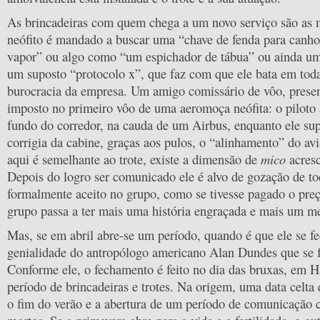
As brincadeiras com quem chega a um novo serviço são as m
neófito é mandado a buscar uma “chave de fenda para canho
vapor” ou algo como “um espichador de tábua” ou ainda um 
um suposto “protocolo x”, que faz com que ele bata em toda
burocracia da empresa. Um amigo comissário de vôo, presen
imposto no primeiro vôo de uma aeromoça neófita: o piloto a
fundo do corredor, na cauda de um Airbus, enquanto ele su
corrigia da cabine, graças aos pulos, o “alinhamento” do avi
mico
aqui é semelhante ao trote, existe a dimensão de
acresc
Depois do logro ser comunicado ele é alvo de gozação de to
formalmente aceito no grupo, como se tivesse pagado o preç
grupo passa a ter mais uma história engraçada e mais um 
Mas, se em abril abre-se um período, quando é que ele se f
genialidade do antropólogo americano Alan Dundes que se f
Conforme ele, o fechamento é feito no dia das bruxas, em H
período de brincadeiras e trotes. Na origem, uma data celt
o fim do verão e a abertura de um período de comunicação