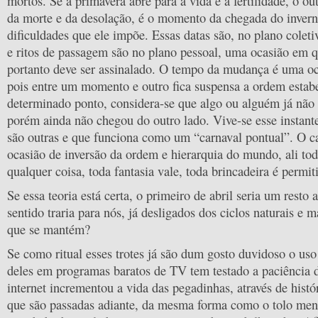
mortos. Se a primavera abre para a vida e a fertilidade, o ou
da morte e da desolação, é o momento da chegada do inverno
dificuldades que ele impõe. Essas datas são, no plano coletiv
e ritos de passagem são no plano pessoal, uma ocasião em 
portanto deve ser assinalado. O tempo da mudança é uma oc
pois entre um momento e outro fica suspensa a ordem estabel
determinado ponto, considera-se que algo ou alguém já nã
porém ainda não chegou do outro lado. Vive-se esse instant
são outras e que funciona como um “carnaval pontual”. O c
ocasião de inversão da ordem e hierarquia do mundo, ali to
qualquer coisa, toda fantasia vale, toda brincadeira é permit
Se essa teoria está certa, o primeiro de abril seria um resto
sentido traria para nós, já desligados dos ciclos naturais e m
que se mantém?
Se como ritual esses trotes já são dum gosto duvidoso o uso
deles em programas baratos de TV tem testado a paciência 
internet incrementou a vida das pegadinhas, através de histó
que são passadas adiante, da mesma forma como o tolo men