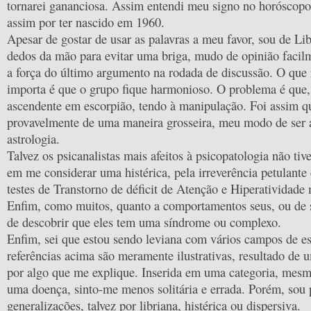
tornarei gananciosa. Assim entendi meu signo no horóscopo 
assim por ter nascido em 1960.
Apesar de gostar de usar as palavras a meu favor, sou de Lib
dedos da mão para evitar uma briga, mudo de opinião facil
a força do último argumento na rodada de discussão. O que
importa é que o grupo fique harmonioso. O problema é que,
ascendente em escorpião, tendo à manipulação. Foi assim q
provavelmente de uma maneira grosseira, meu modo de ser a
astrologia.
Talvez os psicanalistas mais afeitos à psicopatologia não tiv
em me considerar uma histérica, pela irreverência petulante
testes de Transtorno de déficit de Atenção e Hiperatividade 
Enfim, como muitos, quanto a comportamentos seus, ou de s
de descobrir que eles tem uma síndrome ou complexo.
Enfim, sei que estou sendo leviana com vários campos de e
referências acima são meramente ilustrativas, resultado de 
por algo que me explique. Inserida em uma categoria, mesm
uma doença, sinto-me menos solitária e errada. Porém, sou 
generalizações, talvez por libriana, histérica ou dispersiva.