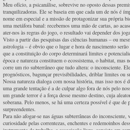
Meu ofício, a psicanálise, sobrevive no oposto dessas premi
tranquilizadoras. Ele se baseia em que cada um de nós é ím
nome em especial e a missão de protagonizar sua própria bio
uma metáfora banal: recebemos uma mão de cartas, ao acas
ater-nos às regras do jogo, o resultado vai depender dos jog
Visto a partir das pesquisas das ciências humanas – ou mes
astrologia – é obvio que o lugar e hora de nascimento serão 
que a constituição do corpo determinará limites e potenciali
época e natureza constituem o ecossistema, o habitat, mas 
corre um rio subterrâneo que tudo altera: o inconsciente. Ele
prognósticos, bagunçar previsibilidades, driblar limites ou s
Nossa natureza dialoga com nossa história, mas isso nos é de
uma grande tentação é a de culpar algo fora de nós pelo nos
um grande terror é a força desse mesmo destino, cuja aleato
soberana. Pelo menos, se há uma certeza possível é que de 
surpreendentes.
Para não afogar-se nas águas subterrâneas do inconsciente, v
curiosidade pelas correntezas, enchentes e redemoinhos des