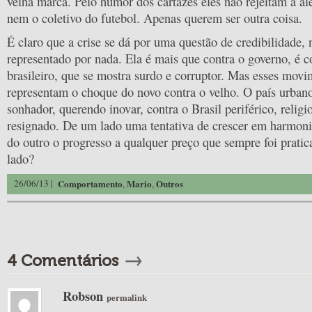
velha marca. Pelo humor dos cartazes eles não rejeitam a al
nem o coletivo do futebol. Apenas querem ser outra coisa.
É claro que a crise se dá por uma questão de credibilidade,
representado por nada. Ela é mais que contra o governo, é c
brasileiro, que se mostra surdo e corruptor. Mas esses mo
representam o choque do novo contra o velho. O país urbano
sonhador, querendo inovar, contra o Brasil periférico, religi
resignado. De um lado uma tentativa de crescer em harmoni
do outro o progresso a qualquer preço que sempre foi pratic
lado?
26/06/13 |
Comportamento
Mario
Outros
,
,
→
4 Comentários
Robson
permalink