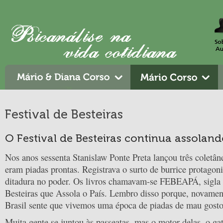
Festival de Besteiras
O Festival de Besteiras continua assoland
Nos anos sessenta Stanislaw Ponte Preta lançou três coletân
eram piadas prontas. Registrava o surto de burrice protagon
ditadura no poder. Os livros chamavam-se FEBEAPÁ, sigla d
Besteiras que Assola o País. Lembro disso porque, novamen
Brasil sente que vivemos uma época de piadas de mau gosto
Muita gente se juntou às passeatas, mas o motor delas, o ga