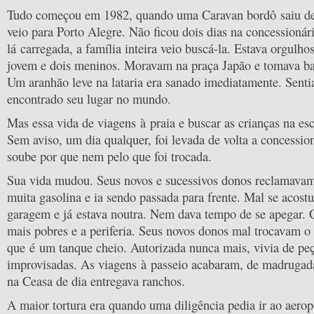
Tudo começou em 1982, quando uma Caravan bordô saiu de
veio para Porto Alegre. Não ficou dois dias na concessionári
lá carregada, a família inteira veio buscá-la. Estava orgulho
jovem e dois meninos. Moravam na praça Japão e tomava b
Um aranhão leve na lataria era sanado imediatamente. Senti
encontrado seu lugar no mundo.
Mas essa vida de viagens à praia e buscar as crianças na es
Sem aviso, um dia qualquer, foi levada de volta a concessio
soube por que nem pelo que foi trocada.
Sua vida mudou. Seus novos e sucessivos donos reclamavam
muita gasolina e ia sendo passada para frente. Mal se acos
garagem e já estava noutra. Nem dava tempo de se apegar. 
mais pobres e a periferia. Seus novos donos mal trocavam o
que é um tanque cheio. Autorizada nunca mais, vivia de peç
improvisadas. As viagens à passeio acabaram, de madrugad
na Ceasa de dia entregava ranchos.
A maior tortura era quando uma diligência pedia ir ao aerop