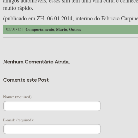
amigos automóveis, esses sim tem uma vida curta e conhec
muito rápido.
(publicado em ZH, 06.01.2014, interino do Fabricio Carpine
05/01/15 |
Comportamento
Mario
Outros
,
,
Nenhum Comentário Ainda.
Comente este Post
Nome: (required):
E-mail: (required):