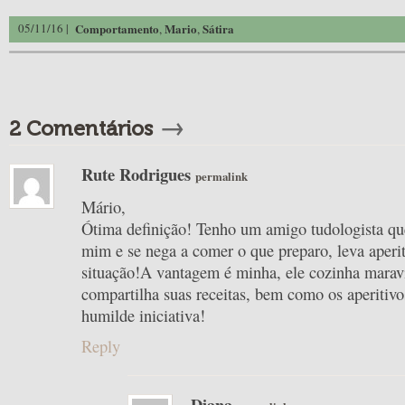
05/11/16 |
Comportamento
Mario
Sátira
,
,
→
2 Comentários
Rute Rodrigues
permalink
Mário,
Ótima definição! Tenho um amigo tudologista qu
mim e se nega a comer o que preparo, leva aperi
situação!A vantagem é minha, ele cozinha mara
compartilha suas receitas, bem como os aperitivo
humilde iniciativa!
Reply
Diana