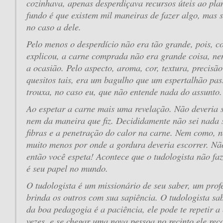
cozinhava, apenas desperdiçava recursos úteis ao plane
fundo é que existem mil maneiras de fazer algo, mas 
no caso a dele.
Pelo menos o desperdício não era tão grande, pois, 
explicou, a carne comprada não era grande coisa, n
a ocasião. Pelo aspecto, aroma, cor, textura, precisão
quesitos tais, era um bagulho que um espertalhão pa
trouxa, no caso eu, que não entende nada do assunto.
Ao espetar a carne mais uma revelação. Não deveria s
nem da maneira que fiz. Decididamente não sei nada s
fibras e a penetração do calor na carne. Nem como, 
muito menos por onde a gordura deveria escorrer. Não
então você espeta! Acontece que o tudologista não faz,
é seu papel no mundo.
O tudologista é um missionário de seu saber, um prof
brinda os outros com sua sapiência. O tudologista s
da boa pedagogia é a paciência, ele pode te repetir a
vezes, e se chegar uma nova pessoa no recinto ele re